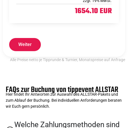
zzgl. 19% MwSt.
1654.10 EUR
Weiter
Alle Preise netto je Tipprunde & Turnier, Monatspreise auf Anfrage
FAQs zur Buchung von tippevent ALLSTAR
Hier findet Ihr Antworten zur Auswahl des ALLSTAR-Pakets und
zum Ablauf der Buchung. Bei individuellen Anforderungen beraten
wir Euch gern persönlich.
Welche Zahlungsmethoden sind