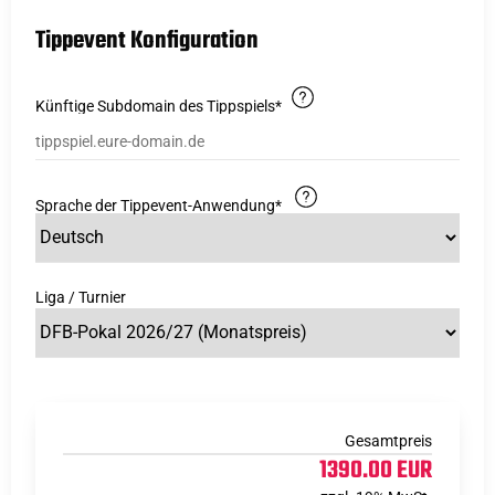
Step 1: Tippevent-Konfiguration
Tippevent Konfiguration
Künftige Subdomain des Tippspiels*
Sprache der Tippevent-Anwendung*
Liga / Turnier
Gesamtpreis
1390.00 EUR