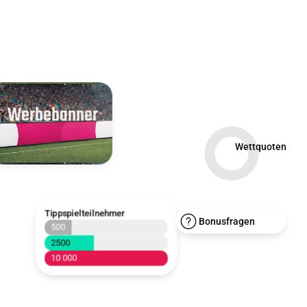
Werbebanner
Wettquoten
Tippspielteilnehmer
Bonusfragen
500
2500
10 000