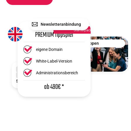
Newsletteranbindung
Starterpack
PREMIUM Tippspiel
Tippgruppen
eigene Domain
White-Label-Version
Administrationsbereich
SSO
Login
ab 490€
*