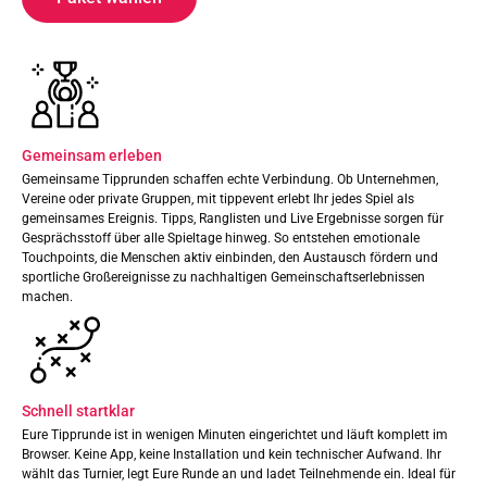
Gemeinsam erleben
Gemeinsame Tipprunden schaffen echte Verbindung. Ob Unternehmen,
Vereine oder private Gruppen, mit tippevent erlebt Ihr jedes Spiel als
gemeinsames Ereignis. Tipps, Ranglisten und Live Ergebnisse sorgen für
Gesprächsstoff über alle Spieltage hinweg. So entstehen emotionale
Touchpoints, die Menschen aktiv einbinden, den Austausch fördern und
sportliche Großereignisse zu nachhaltigen Gemeinschaftserlebnissen
machen.
Schnell startklar
Eure Tipprunde ist in wenigen Minuten eingerichtet und läuft komplett im
Browser. Keine App, keine Installation und kein technischer Aufwand. Ihr
wählt das Turnier, legt Eure Runde an und ladet Teilnehmende ein. Ideal für