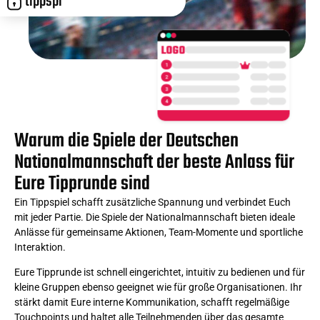
t
i
p
p
s
p
i
e
l
.
E
U
R
E
-
D
O
M
LOGO
1
2
3
4
Warum die Spiele der Deutschen
Nationalmannschaft der beste Anlass für
Eure Tipprunde sind
Ein Tippspiel schafft zusätzliche Spannung und verbindet Euch
mit jeder Partie. Die Spiele der Nationalmannschaft bieten ideale
Anlässe für gemeinsame Aktionen, Team-Momente und sportliche
Interaktion.
Eure Tipprunde ist schnell eingerichtet, intuitiv zu bedienen und für
kleine Gruppen ebenso geeignet wie für große Organisationen. Ihr
stärkt damit Eure interne Kommunikation, schafft regelmäßige
Touchpoints und haltet alle Teilnehmenden über das gesamte